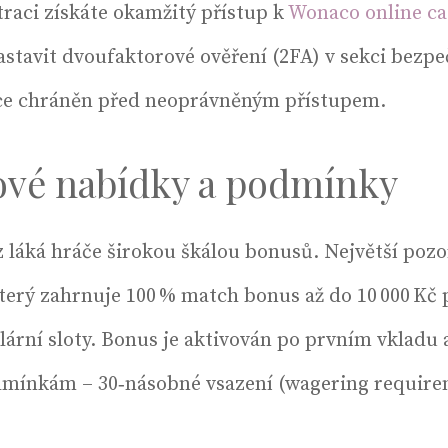
traci získáte okamžitý přístup k
Wonaco online ca
tavit dvoufaktorové ověření (2FA) v sekci bezpe
íce chráněn před neoprávněným přístupem.
ové nabídky a podmínky
 láká hráče širokou škálou bonusů. Největší pozor
který zahrnuje 100 % match bonus až do 10 000 Kč 
lární sloty. Bonus je aktivován po prvním vkladu 
mínkám – 30‑násobné vsazení (wagering require