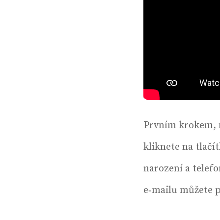
Prvním krokem, ne
kliknete na tlačí
narození a telefo
e‑mailu můžete 