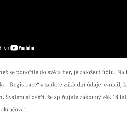
ž se ponoříte do světa her, je založení účtu. Na 
tko „Registrace“ a zadáte základní údaje: e‑mail, 
n. System si ověří, že splňujete zákonný věk 18 let
pokračovat.