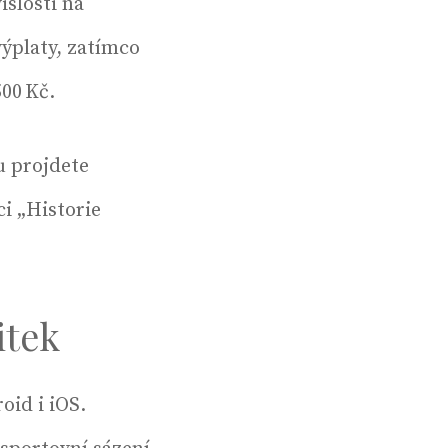
islosti na
ýplaty, zatímco
00 Kč.
u projdete
ci „Historie
itek
oid i iOS.