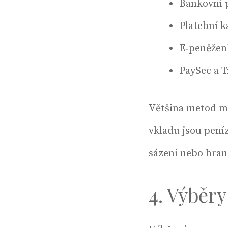
Bankovní 
Platební k
E‑peněženk
PaySec a T
Většina metod má
vkladu jsou pení
sázení nebo hraní
4. Výběry