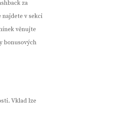
cashback za
 najdete v sekci
mínek věnujte
ty bonusových
sti. Vklad lze