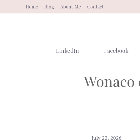
Skip
Home
Blog
About Me
Contact
to
content
LinkedIn
Facebook
Wonaco c
July 22, 2026