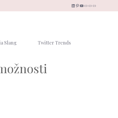
LinkedIn
Pinterest
YouTube
Link
Link
Link
ia Slang
Twitter Trends
 možnosti