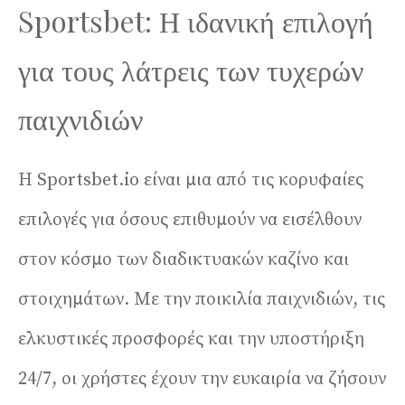
Sportsbet: Η ιδανική επιλογή
για τους λάτρεις των τυχερών
παιχνιδιών
Η Sportsbet.io είναι μια από τις κορυφαίες
επιλογές για όσους επιθυμούν να εισέλθουν
στον κόσμο των διαδικτυακών καζίνο και
στοιχημάτων. Με την ποικιλία παιχνιδιών, τις
ελκυστικές προσφορές και την υποστήριξη
24/7, οι χρήστες έχουν την ευκαιρία να ζήσουν