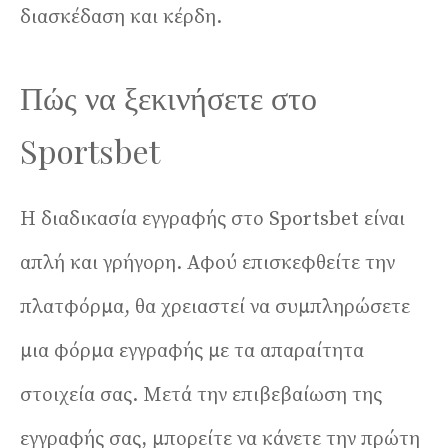
διασκέδαση και κέρδη.
Πώς να ξεκινήσετε στο
Sportsbet
Η διαδικασία εγγραφής στο Sportsbet είναι
απλή και γρήγορη. Αφού επισκεφθείτε την
πλατφόρμα, θα χρειαστεί να συμπληρώσετε
μια φόρμα εγγραφής με τα απαραίτητα
στοιχεία σας. Μετά την επιβεβαίωση της
εγγραφής σας, μπορείτε να κάνετε την πρώτη