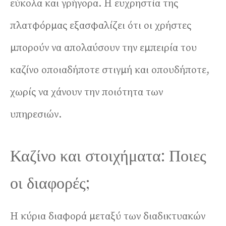
εύκολα και γρήγορα. Η ευχρηστία της
πλατφόρμας εξασφαλίζει ότι οι χρήστες
μπορούν να απολαύσουν την εμπειρία του
καζίνο οποιαδήποτε στιγμή και οπουδήποτε,
χωρίς να χάνουν την ποιότητα των
υπηρεσιών.
Καζίνο και στοιχήματα: Ποιες
οι διαφορές;
Η κύρια διαφορά μεταξύ των διαδικτυακών