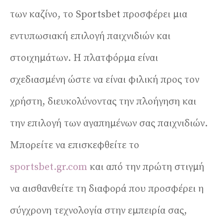
των καζίνο, το Sportsbet προσφέρει μια
εντυπωσιακή επιλογή παιχνιδιών και
στοιχημάτων. Η πλατφόρμα είναι
σχεδιασμένη ώστε να είναι φιλική προς τον
χρήστη, διευκολύνοντας την πλοήγηση και
την επιλογή των αγαπημένων σας παιχνιδιών.
Μπορείτε να επισκεφθείτε το
sportsbet.gr.com
και από την πρώτη στιγμή
να αισθανθείτε τη διαφορά που προσφέρει η
σύγχρονη τεχνολογία στην εμπειρία σας,