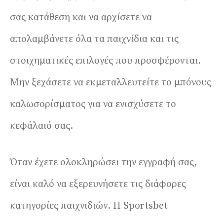
σας κατάθεση και να αρχίσετε να
απολαμβάνετε όλα τα παιχνίδια και τις
στοιχηματικές επιλογές που προσφέρονται.
Μην ξεχάσετε να εκμεταλλευτείτε το μπόνους
καλωσορίσματος για να ενισχύσετε το
κεφάλαιό σας.
Όταν έχετε ολοκληρώσει την εγγραφή σας,
είναι καλό να εξερευνήσετε τις διάφορες
κατηγορίες παιχνιδιών. Η Sportsbet