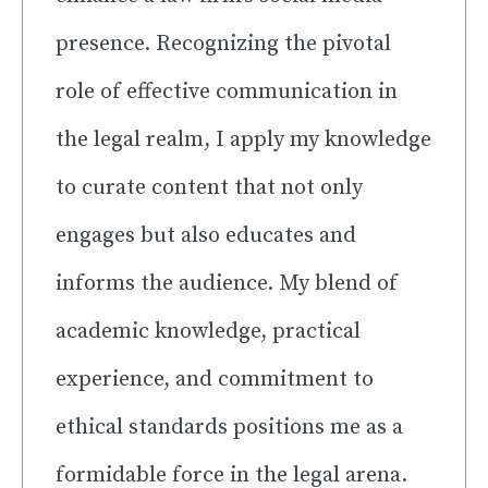
presence. Recognizing the pivotal
role of effective communication in
the legal realm, I apply my knowledge
to curate content that not only
engages but also educates and
informs the audience. My blend of
academic knowledge, practical
experience, and commitment to
ethical standards positions me as a
formidable force in the legal arena.