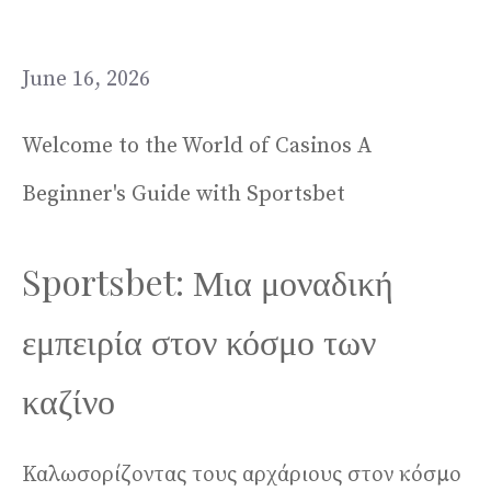
June 16, 2026
Welcome to the World of Casinos A
Beginner's Guide with Sportsbet
Sportsbet: Μια μοναδική
εμπειρία στον κόσμο των
καζίνο
Καλωσορίζοντας τους αρχάριους στον κόσμο