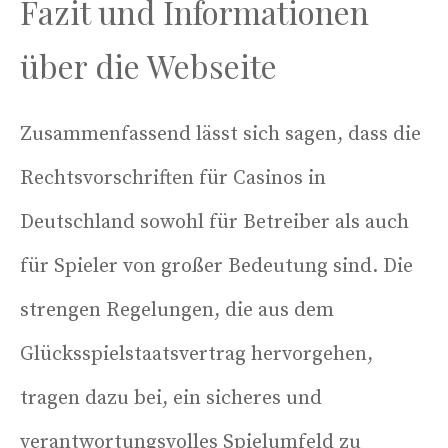
Fazit und Informationen
über die Webseite
Zusammenfassend lässt sich sagen, dass die
Rechtsvorschriften für Casinos in
Deutschland sowohl für Betreiber als auch
für Spieler von großer Bedeutung sind. Die
strengen Regelungen, die aus dem
Glücksspielstaatsvertrag hervorgehen,
tragen dazu bei, ein sicheres und
verantwortungsvolles Spielumfeld zu