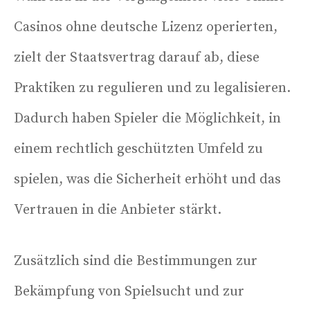
Casinos ohne deutsche Lizenz operierten,
zielt der Staatsvertrag darauf ab, diese
Praktiken zu regulieren und zu legalisieren.
Dadurch haben Spieler die Möglichkeit, in
einem rechtlich geschützten Umfeld zu
spielen, was die Sicherheit erhöht und das
Vertrauen in die Anbieter stärkt.
Zusätzlich sind die Bestimmungen zur
Bekämpfung von Spielsucht und zur