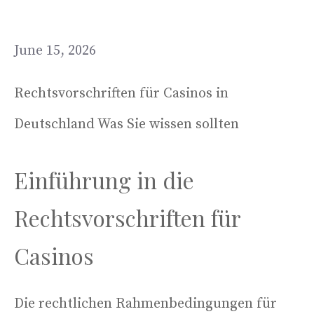
June 15, 2026
Rechtsvorschriften für Casinos in
Deutschland Was Sie wissen sollten
Einführung in die
Rechtsvorschriften für
Casinos
Die rechtlichen Rahmenbedingungen für