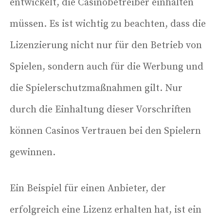
entwickelt, die Casinobetreiber einhalten
müssen. Es ist wichtig zu beachten, dass die
Lizenzierung nicht nur für den Betrieb von
Spielen, sondern auch für die Werbung und
die Spielerschutzmaßnahmen gilt. Nur
durch die Einhaltung dieser Vorschriften
können Casinos Vertrauen bei den Spielern
gewinnen.
Ein Beispiel für einen Anbieter, der
erfolgreich eine Lizenz erhalten hat, ist ein