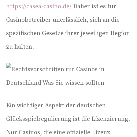
https://casea-casino.de/
Daher ist es für
Casinobetreiber unerlässlich, sich an die
spezifischen Gesetze ihrer jeweiligen Region
zu halten.
Ein wichtiger Aspekt der deutschen
Glücksspielregulierung ist die Lizenzierung.
Nur Casinos, die eine offizielle Lizenz