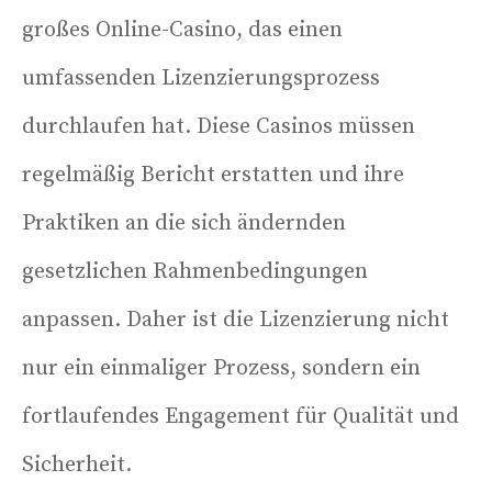
großes Online-Casino, das einen
umfassenden Lizenzierungsprozess
durchlaufen hat. Diese Casinos müssen
regelmäßig Bericht erstatten und ihre
Praktiken an die sich ändernden
gesetzlichen Rahmenbedingungen
anpassen. Daher ist die Lizenzierung nicht
nur ein einmaliger Prozess, sondern ein
fortlaufendes Engagement für Qualität und
Sicherheit.