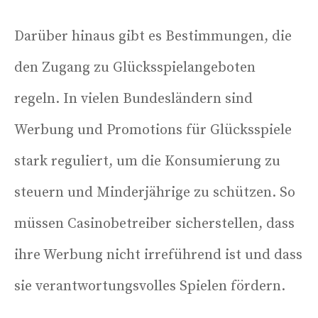
Darüber hinaus gibt es Bestimmungen, die
den Zugang zu Glücksspielangeboten
regeln. In vielen Bundesländern sind
Werbung und Promotions für Glücksspiele
stark reguliert, um die Konsumierung zu
steuern und Minderjährige zu schützen. So
müssen Casinobetreiber sicherstellen, dass
ihre Werbung nicht irreführend ist und dass
sie verantwortungsvolles Spielen fördern.