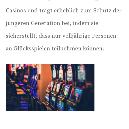
Casinos und trägt erheblich zum Schutz der
jüngeren Generation bei, indem sie
sicherstellt, dass nur volljährige Personen
an Glücksspielen teilnehmen können.