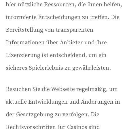
hier nützliche Ressourcen, die ihnen helfen,
informierte Entscheidungen zu treffen. Die
Bereitstellung von transparenten
Informationen über Anbieter und ihre
Lizenzierung ist entscheidend, um ein
sicheres Spielerlebnis zu gewährleisten.
Besuchen Sie die Webseite regelmäßig, um
aktuelle Entwicklungen und Änderungen in
der Gesetzgebung zu verfolgen. Die
Rechtsvorschriften für Casinos sind