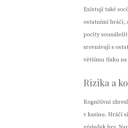
Existují také soc
ostatními hráči, 
pocity sounáležit
srovnávají s osta
většímu tlaku na 
Rizika a ko
Kognitivní zkres
v kasinu. Hráči s
výsledek hry. Nap