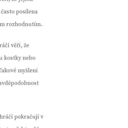
 často posílena
ným rozhodnutím.
áči věří, že
ou kostky nebo
 Takové myšlení
pravděpodobnost
hráči pokračují v