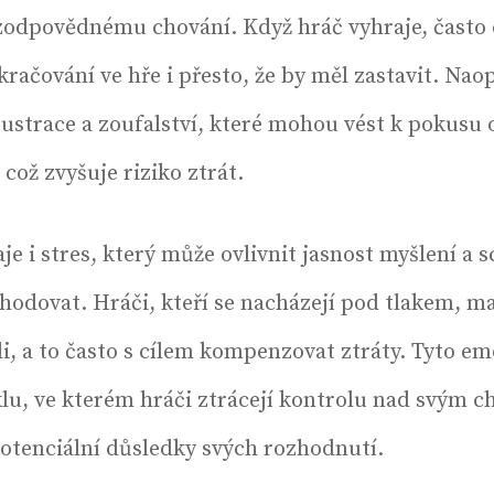
odpovědnému chování. Když hráč vyhraje, často cí
račování ve hře i přesto, že by měl zastavit. Nao
frustrace a zoufalství, které mohou vést k pokusu
 což zvyšuje riziko ztrát.
aje i stres, který může ovlivnit jasnost myšlení a
hodovat. Hráči, kteří se nacházejí pod tlakem, ma
li, a to často s cílem kompenzovat ztráty. Tyto e
lu, ve kterém hráči ztrácejí kontrolu nad svým 
otenciální důsledky svých rozhodnutí.