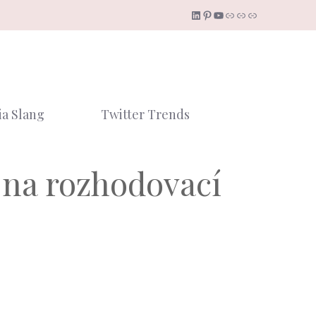
LinkedIn
Pinterest
YouTube
Link
Link
Link
ia Slang
Twitter Trends
 na rozhodovací