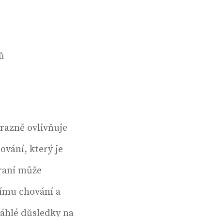
ů
ýrazně ovlivňuje
vání, který je
raní může
nímu chování a
sáhlé důsledky na