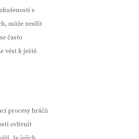
 zkušeností s
h, může zesílit
se často
e vést k ještě
ací procesy hráčů
sti ovlivnit
ěří, že jejich