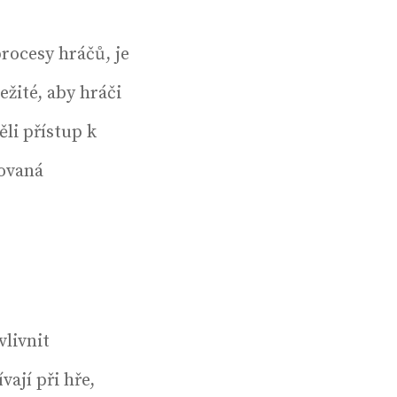
rocesy hráčů, je
ežité, aby hráči
li přístup k
movaná
vlivnit
ají při hře,