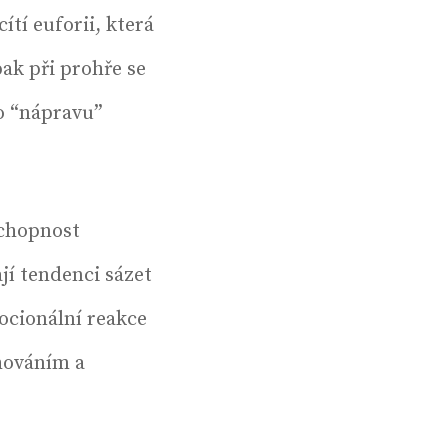
tí euforii, která
pak při prohře se
 o “nápravu”
 schopnost
jí tendenci sázet
mocionální reakce
chováním a