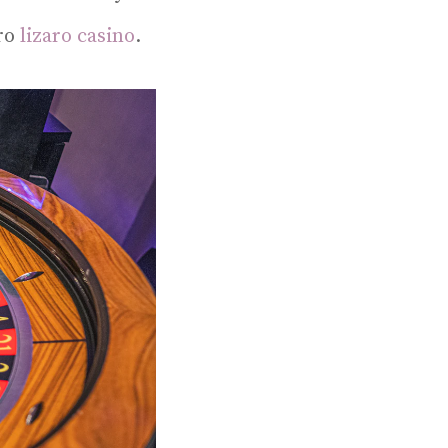
pro
lizaro casino
.