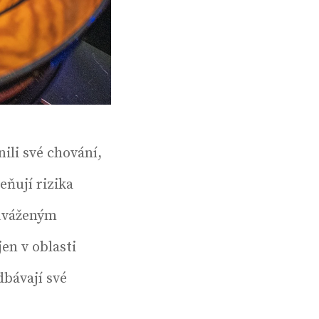
ili své chování,
eňují rizika
euváženým
en v oblasti
dbávají své