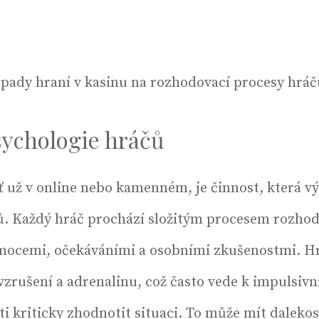
pady hraní v kasinu na rozhodovací procesy hráč
ychologie hráčů
ť už v online nebo kamenném, je činnost, která v
ů. Každý hráč prochází složitým procesem rozhodo
mocemi, očekáváními a osobními zkušenostmi. H
 vzrušení a adrenalinu, což často vede k impulsiv
ti kriticky zhodnotit situaci. To může mít daleko