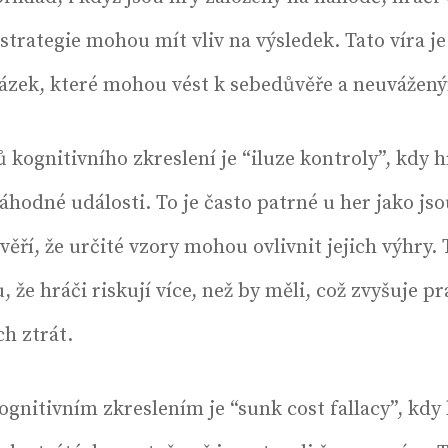
trategie mohou mít vliv na výsledek. Tato víra je
sázek, které mohou vést k sebedůvěře a neuváže
 kognitivního zkreslení je “iluze kontroly”, kdy hr
áhodné události. To je často patrné u her jako js
 věří, že určité vzory mohou ovlivnit jejich výhry.
 že hráči riskují více, než by měli, což zvyšuje 
h ztrát.
gnitivním zkreslením je “sunk cost fallacy”, kdy 