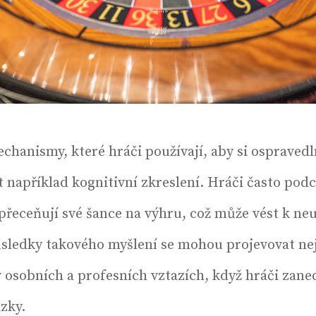
hanismy, které hráči používají, aby si ospravedln
například kognitivní zkreslení. Hráči často podc
 přeceňují své šance na výhru, což může vést k n
ledky takového myšlení se mohou projevovat nej
 v osobních a profesních vztazích, když hráči zane
zky.