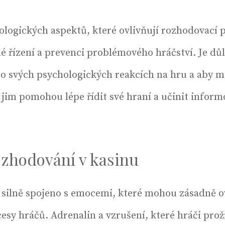
logických aspektů, které ovlivňují rozhodovací p
é řízení a prevenci problémového hráčství. Je důl
 o svých psychologických reakcích na hru a aby mě
 jim pomohou lépe řídit své hraní a učinit infor
zhodování v kasinu
e silně spojeno s emocemi, které mohou zásadně o
sy hráčů. Adrenalin a vzrušení, které hráči prožív