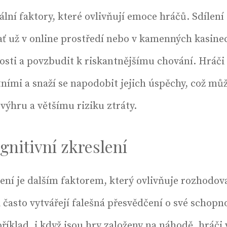
iální faktory, které ovlivňují emoce hráčů. Sdílení
ať už v online prostředí nebo v kamenných kasinec
osti a povzbudit k riskantnějšímu chování. Hráči 
tními a snaží se napodobit jejich úspěchy, což můž
výhru a většímu riziku ztráty.
gnitivní zkreslení
lení je dalším faktorem, který ovlivňuje rozhodov
i často vytvářejí falešná přesvědčení o své schopno
říklad, i když jsou hry založeny na náhodě, hráči v