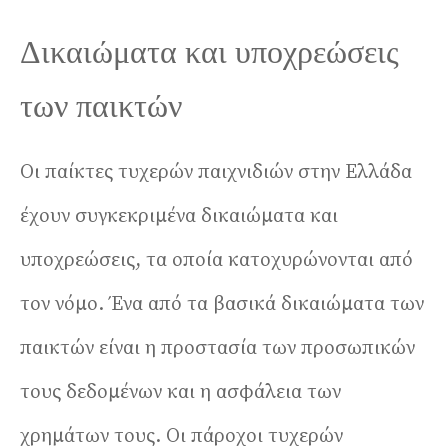
Δικαιώματα και υποχρεώσεις
των παικτών
Οι παίκτες τυχερών παιχνιδιών στην Ελλάδα
έχουν συγκεκριμένα δικαιώματα και
υποχρεώσεις, τα οποία κατοχυρώνονται από
τον νόμο. Ένα από τα βασικά δικαιώματα των
παικτών είναι η προστασία των προσωπικών
τους δεδομένων και η ασφάλεια των
χρημάτων τους. Οι πάροχοι τυχερών