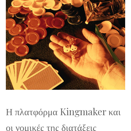
Η πλατφόρμα Kingmaker και
οι νομικές της διατάξεις