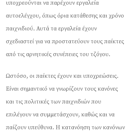
υποχρεούνται να παρέχουν εργαλεία
αυτοελέγχου, όπως όρια κατάθεσης και χρόνο
παιχνιδιού. Αυτά τα εργαλεία έχουν
σχεδιαστεί για να προστατεύουν τους παίκτες
από τις αρνητικές συνέπειες του τζόγου.
Ωστόσο, οι παίκτες έχουν και υποχρεώσεις.
Είναι σημαντικό να γνωρίζουν τους κανόνες
και τις πολιτικές των παιχνιδιών που
επιλέγουν να συμμετάσχουν, καθώς και να
παίζουν υπεύθυνα. Η κατανόηση των κανόνων