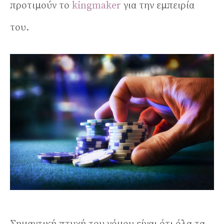
προτιμούν το
kingmaker
για την εμπειρία
του.