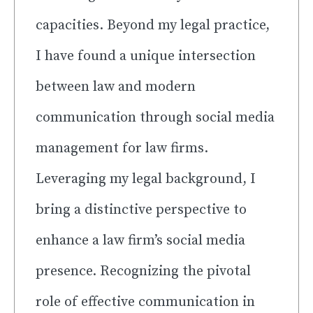
capacities. Beyond my legal practice,
I have found a unique intersection
between law and modern
communication through social media
management for law firms.
Leveraging my legal background, I
bring a distinctive perspective to
enhance a law firm’s social media
presence. Recognizing the pivotal
role of effective communication in