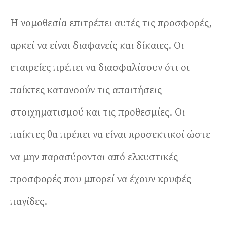
Η νομοθεσία επιτρέπει αυτές τις προσφορές,
αρκεί να είναι διαφανείς και δίκαιες. Οι
εταιρείες πρέπει να διασφαλίσουν ότι οι
παίκτες κατανοούν τις απαιτήσεις
στοιχηματισμού και τις προθεσμίες. Οι
παίκτες θα πρέπει να είναι προσεκτικοί ώστε
να μην παρασύρονται από ελκυστικές
προσφορές που μπορεί να έχουν κρυφές
παγίδες.