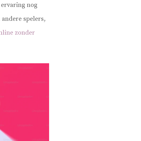
e ervaring nog
 andere spelers,
nline zonder