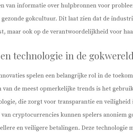
en van informatie over hulpbronnen voor proble
 gezonde gokcultuur. Dit laat zien dat de industri
nst, maar ook op de verantwoordelijkheid voor haa
 en technologie in de gokwerel
nnovaties spelen een belangrijke rol in de toekom
n van de meest opmerkelijke trends is het gebrui
ogie, die zorgt voor transparantie en veiligheid 
 van cryptocurrencies kunnen spelers anoniem g
ellere en veiligere betalingen. Deze technologie 