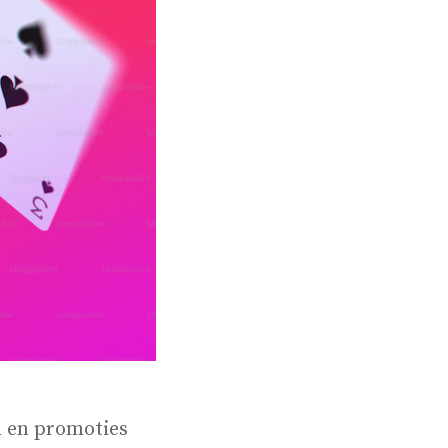
n en promoties