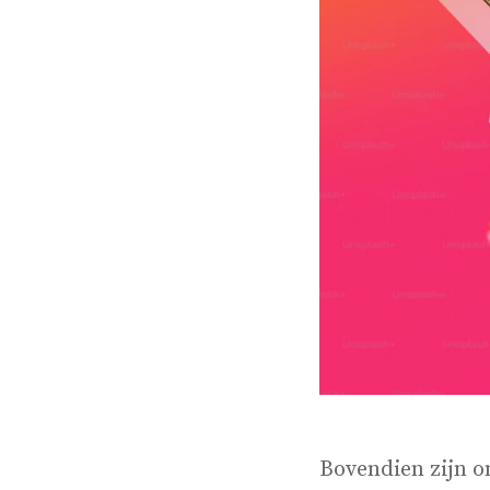
Bovendien zijn o