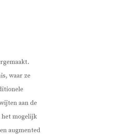
oorgemaakt.
is, waar ze
ditionele
 wijten aan de
 het mogelijk
y en augmented