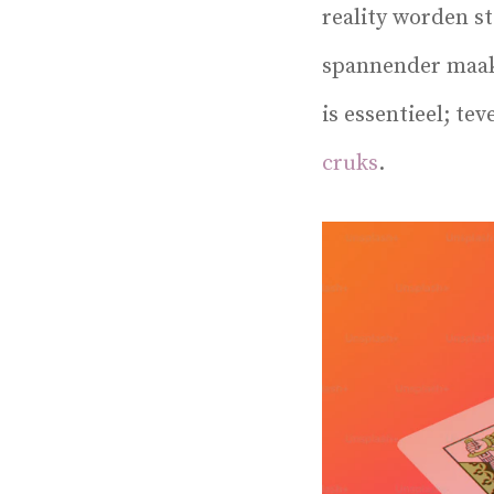
reality worden st
spannender maakt
is essentieel; te
cruks
.