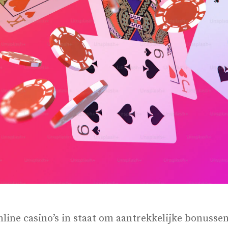
nline casino’s in staat om aantrekkelijke bonusse