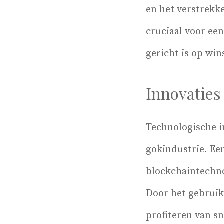
en het verstrekk
cruciaal voor een
gericht is op wi
Innovaties
Technologische i
gokindustrie. Ee
blockchaintechnol
Door het gebruik
profiteren van sn