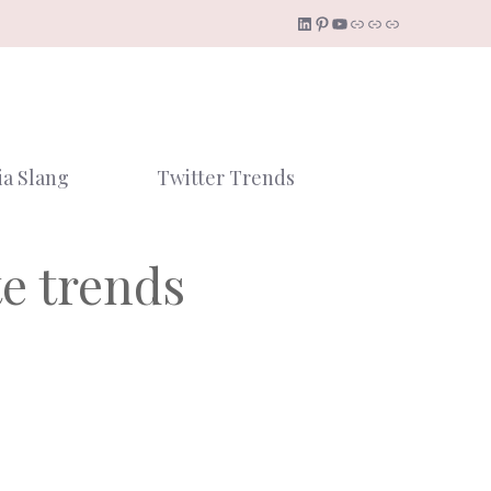
LinkedIn
Pinterest
YouTube
Link
Link
Link
ia Slang
Twitter Trends
e trends