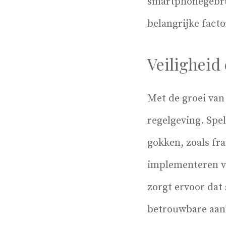
smartphonegebrui
belangrijke fact
Veiligheid
Met de groei van
regelgeving. Spel
gokken, zoals fr
implementeren va
zorgt ervoor dat
betrouwbare aan