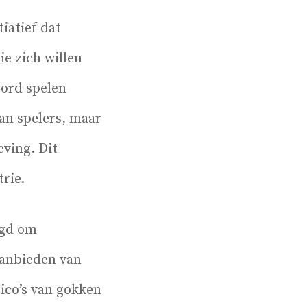
iatief dat
ie zich willen
oord spelen
an spelers, maar
ving. Dit
rie.
igd om
aanbieden van
sico’s van gokken