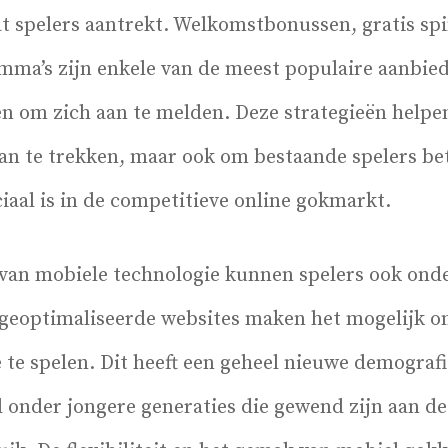
at spelers aantrekt. Welkomstbonussen, gratis sp
amma’s zijn enkele van de meest populaire aanbie
en om zich aan te melden. Deze strategieën helpe
an te trekken, maar ook om bestaande spelers be
iaal is in de competitieve online gokmarkt.
van mobiele technologie kunnen spelers ook ond
 geoptimaliseerde websites maken het mogelijk 
e te spelen. Dit heeft een geheel nieuwe demografi
l onder jongere generaties die gewend zijn aan 