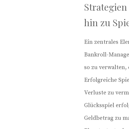
Strategien
hin zu Spi
Ein zentrales Ele
Bankroll-Managem
so zu verwalten, 
Erfolgreiche Spie
Verluste zu verme
Glücksspiel erfo
Geldbetrag zu ma