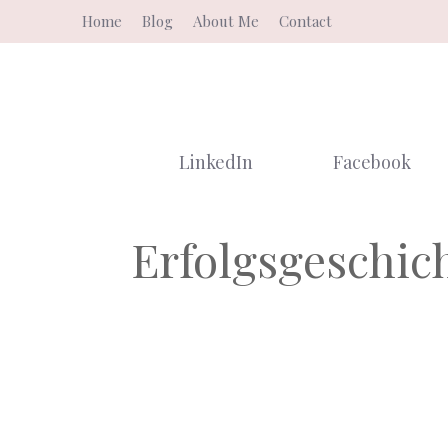
Skip
Home
Blog
About Me
Contact
to
content
LinkedIn
Facebook
Erfolgsgeschic