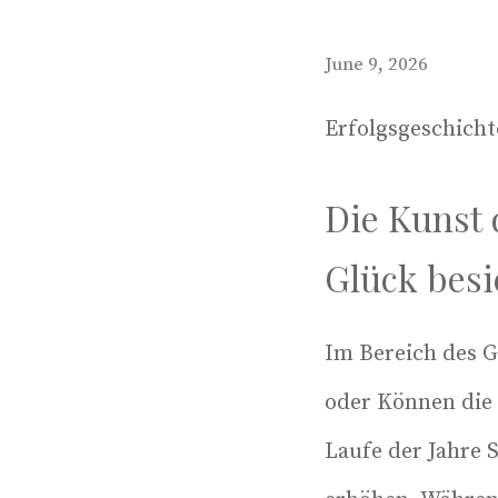
June 9, 2026
Erfolgsgeschicht
Die Kunst 
Glück bes
Im Bereich des G
oder Können die 
Laufe der Jahre 