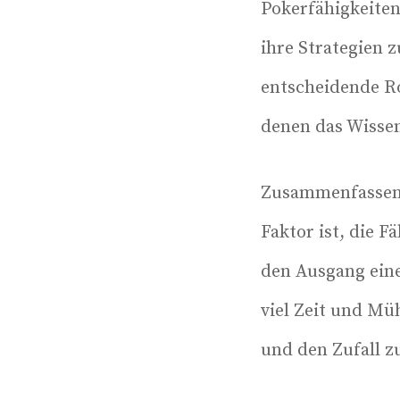
Pokerfähigkeiten
ihre Strategien 
entscheidende Ro
denen das Wissen
Zusammenfassend 
Faktor ist, die F
den Ausgang eine
viel Zeit und Mü
und den Zufall z