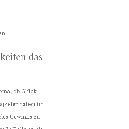
en
keiten das
hema, ob Glück
sspieler haben im
 des Gewinns zu