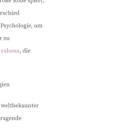
oße Rolle spielt,
erschied
 Psychologie, um
r zu
t
rabona
, die
in weltbekannter
orragende