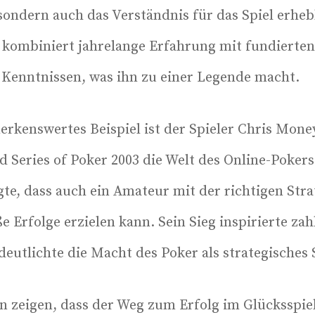
ondern auch das Verständnis für das Spiel erheb
kombiniert jahrelange Erfahrung mit fundierten
Kenntnissen, was ihn zu einer Legende macht.
erkenswertes Beispiel ist der Spieler Chris Mon
d Series of Poker 2003 die Welt des Online-Pokers
e, dass auch ein Amateur mit der richtigen Stra
 Erfolge erzielen kann. Sein Sieg inspirierte zah
eutlichte die Macht des Poker als strategisches 
n zeigen, dass der Weg zum Erfolg im Glücksspiel 