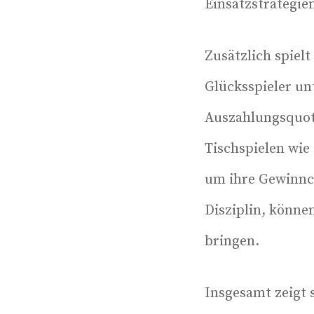
Einsatzstrategie
Zusätzlich spielt
Glücksspieler un
Auszahlungsquote
Tischspielen wie 
um ihre Gewinnc
Disziplin, könne
bringen.
Insgesamt zeigt s