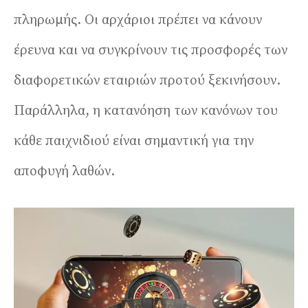
πληρωμής. Οι αρχάριοι πρέπει να κάνουν
έρευνα και να συγκρίνουν τις προσφορές των
διαφορετικών εταιριών προτού ξεκινήσουν.
Παράλληλα, η κατανόηση των κανόνων του
κάθε παιχνιδιού είναι σημαντική για την
αποφυγή λαθών.