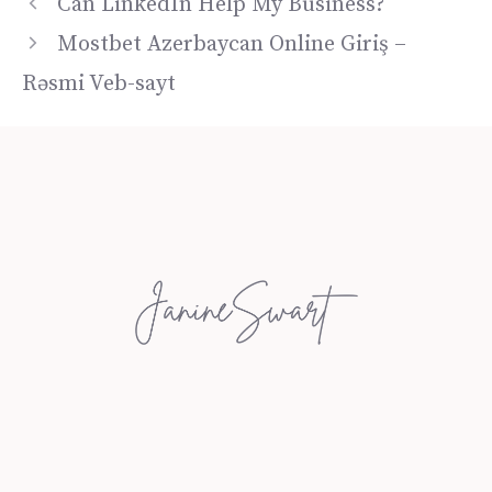
Can LinkedIn Help My Business?
Mostbet Azerbaycan Online Giriş –
Rəsmi Veb-sayt