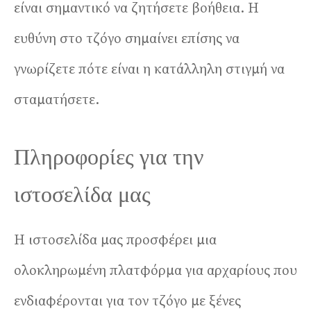
είναι σημαντικό να ζητήσετε βοήθεια. Η
ευθύνη στο τζόγο σημαίνει επίσης να
γνωρίζετε πότε είναι η κατάλληλη στιγμή να
σταματήσετε.
Πληροφορίες για την
ιστοσελίδα μας
Η ιστοσελίδα μας προσφέρει μια
ολοκληρωμένη πλατφόρμα για αρχαρίους που
ενδιαφέρονται για τον τζόγο με ξένες