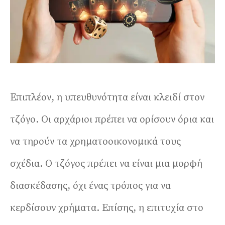
Επιπλέον, η υπευθυνότητα είναι κλειδί στον
τζόγο. Οι αρχάριοι πρέπει να ορίσουν όρια και
να τηρούν τα χρηματοοικονομικά τους
σχέδια. Ο τζόγος πρέπει να είναι μια μορφή
διασκέδασης, όχι ένας τρόπος για να
κερδίσουν χρήματα. Επίσης, η επιτυχία στο