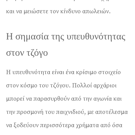
και να μειώσετε τον κίνδυνο απωλειών.
Η σημασία της υπευθυνότητας
στον τζόγο
Η υπευθυνότητα είναι ένα κρίσιμο στοιχείο
στον κόσμο του τζόγου. Πολλοί αρχάριοι
μπορεί να παρασυρθούν από την αγωνία και
την προσμονή του παιχνιδιού, με αποτέλεσμα
να ξοδεύουν περισσότερα χρήματα από όσα