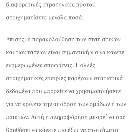
διαφορετικές στρατηγικές προτού
στοιχηματίσετε μεγάλα ποσά.
Επίσης, η παρακολούθηση των στατιστικών
και των τάσεων είναι σημαντική για να κάνετε
ενημερωμένες αποφάσεις. Πολλές
στοιχηματικές εταιρίες παρέχουν στατιστικά
δεδομένα που μπορείτε να χρησιμοποιήσετε
για να κρίνετε την απόδοση των ομάδων ή των
παικτών. Αυτή η πληροφόρηση μπορεί να σας
βοηθήσει να κάνετε πιο έξυπνα στοιχήματα