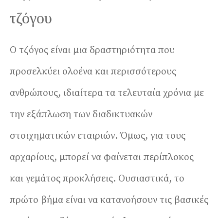
τζόγου
Ο τζόγος είναι μια δραστηριότητα που
προσελκύει ολοένα και περισσότερους
ανθρώπους, ιδιαίτερα τα τελευταία χρόνια με
την εξάπλωση των διαδικτυακών
στοιχηματικών εταιριών. Όμως, για τους
αρχαρίους, μπορεί να φαίνεται περίπλοκος
και γεμάτος προκλήσεις. Ουσιαστικά, το
πρώτο βήμα είναι να κατανοήσουν τις βασικές