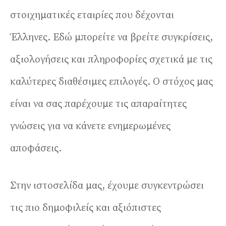
στοιχηματικές εταιρίες που δέχονται
Έλληνες. Εδώ μπορείτε να βρείτε συγκρίσεις,
αξιολογήσεις και πληροφορίες σχετικά με τις
καλύτερες διαθέσιμες επιλογές. Ο στόχος μας
είναι να σας παρέχουμε τις απαραίτητες
γνώσεις για να κάνετε ενημερωμένες
αποφάσεις.
Στην ιστοσελίδα μας, έχουμε συγκεντρώσει
τις πιο δημοφιλείς και αξιόπιστες