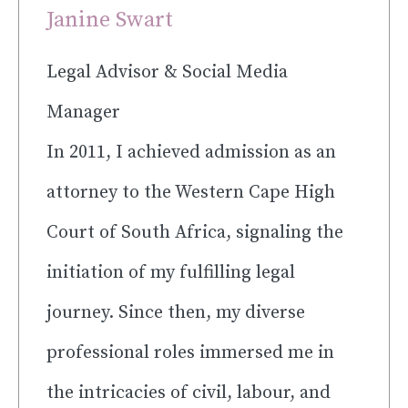
Janine Swart
Legal Advisor & Social Media
Manager
In 2011, I achieved admission as an
attorney to the Western Cape High
Court of South Africa, signaling the
initiation of my fulfilling legal
journey. Since then, my diverse
professional roles immersed me in
the intricacies of civil, labour, and