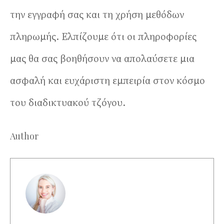
την εγγραφή σας και τη χρήση μεθόδων
πληρωμής. Ελπίζουμε ότι οι πληροφορίες
μας θα σας βοηθήσουν να απολαύσετε μια
ασφαλή και ευχάριστη εμπειρία στον κόσμο
του διαδικτυακού τζόγου.
Author