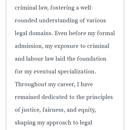
criminal law, fostering a well-
rounded understanding of various
legal domains. Even before my formal
admission, my exposure to criminal
and labour law laid the foundation
for my eventual specialization.
Throughout my career, I have
remained dedicated to the principles
of justice, fairness, and equity,
shaping my approach to legal