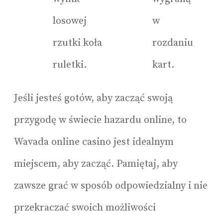
losowej
w
rzutki koła
rozdaniu
ruletki.
kart.
Jeśli jesteś gotów, aby zacząć swoją
przygodę w świecie hazardu online, to
Wavada online casino jest idealnym
miejscem, aby zacząć. Pamiętaj, aby
zawsze grać w sposób odpowiedzialny i nie
przekraczać swoich możliwości