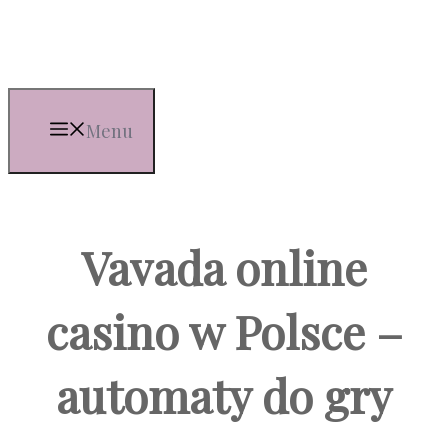
Skip
to
content
Menu
Vavada online
casino w Polsce –
automaty do gry