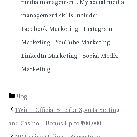
media management. My social media
management skills include: -
Facebook Marketing - Instagram
Marketing - YouTube Marketing -
LinkedIn Marketing - Social Media
Marketing
Categories
Blog
1Win – Official Site for Sports Betting
and Casino – Bonus Up to ₹100,000