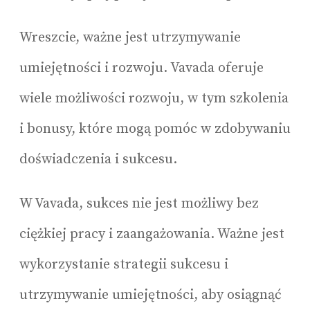
Wreszcie, ważne jest utrzymywanie
umiejętności i rozwoju. Vavada oferuje
wiele możliwości rozwoju, w tym szkolenia
i bonusy, które mogą pomóc w zdobywaniu
doświadczenia i sukcesu.
W Vavada, sukces nie jest możliwy bez
ciężkiej pracy i zaangażowania. Ważne jest
wykorzystanie strategii sukcesu i
utrzymywanie umiejętności, aby osiągnąć