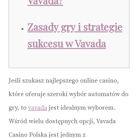
Vavada?
Zasady gry i strategie
sukcesu w Vavada
Jeśli szukasz najlepszego online casino,
które oferuje szeroki wybór automatów do
gry, to
vavada
jest idealnym wyborem.
Wśród wielu dostępnych opcji, Vavada
Casino Polska jest jednym z