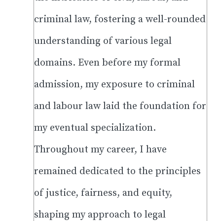
criminal law, fostering a well-rounded
understanding of various legal
domains. Even before my formal
admission, my exposure to criminal
and labour law laid the foundation for
my eventual specialization.
Throughout my career, I have
remained dedicated to the principles
of justice, fairness, and equity,
shaping my approach to legal