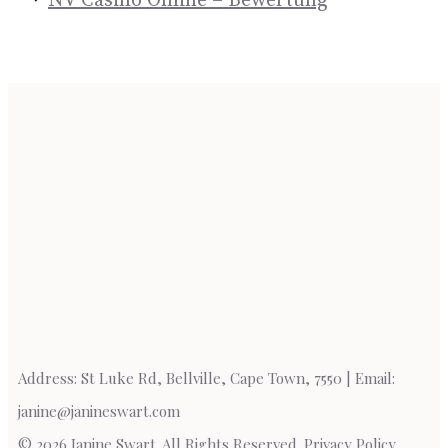
NV Casino Online – Bewertung
Address: St Luke Rd, Bellville, Cape Town, 7550 | Email:
janine@janineswart.com
© 2026 Janine Swart. All Rights Reserved.
Privacy Policy