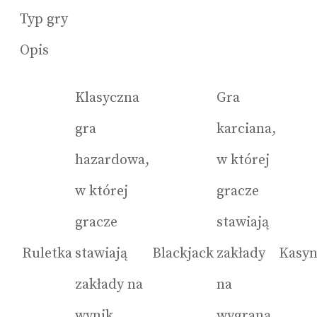
Typ gry
Opis
Klasyczna
Gra
gra
karciana,
hazardowa,
w której
w której
gracze
gracze
stawiają
Ruletka
stawiają
Blackjack
zakłady
Kasy
zakłady na
na
wynik
wygraną