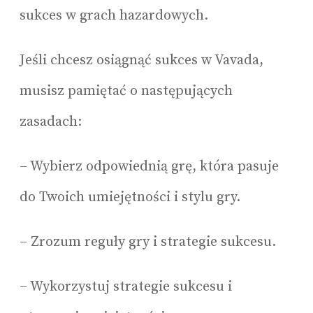
sukces w grach hazardowych.
Jeśli chcesz osiągnąć sukces w Vavada,
musisz pamiętać o następujących
zasadach:
– Wybierz odpowiednią grę, która pasuje
do Twoich umiejętności i stylu gry.
– Zrozum reguły gry i strategie sukcesu.
– Wykorzystuj strategie sukcesu i