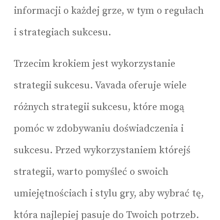
informacji o każdej grze, w tym o regułach
i strategiach sukcesu.
Trzecim krokiem jest wykorzystanie
strategii sukcesu. Vavada oferuje wiele
różnych strategii sukcesu, które mogą
pomóc w zdobywaniu doświadczenia i
sukcesu. Przed wykorzystaniem którejś
strategii, warto pomyśleć o swoich
umiejętnościach i stylu gry, aby wybrać tę,
która najlepiej pasuje do Twoich potrzeb.