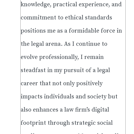
knowledge, practical experience, and
commitment to ethical standards
positions me as a formidable force in
the legal arena. As I continue to
evolve professionally, I remain
steadfast in my pursuit of a legal
career that not only positively
impacts individuals and society but
also enhances a law firm’s digital
footprint through strategic social