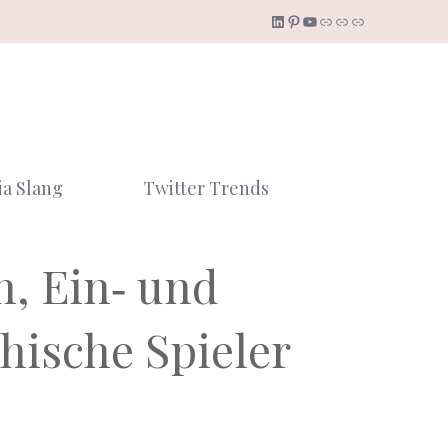
LinkedIn
Pinterest
YouTube
Link
Link
Link
ia Slang
Twitter Trends
n, Ein‑ und
hische Spieler