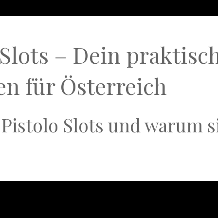
 Slots – Dein praktisc
en für Österreich
Pistolo Slots und warum si