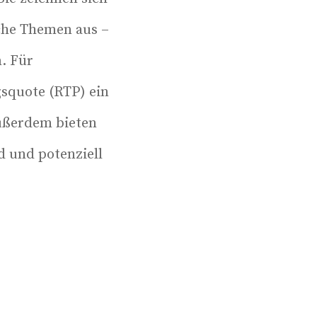
che Themen aus –
. Für
gsquote (RTP) ein
Außerdem bieten
nd und potenziell