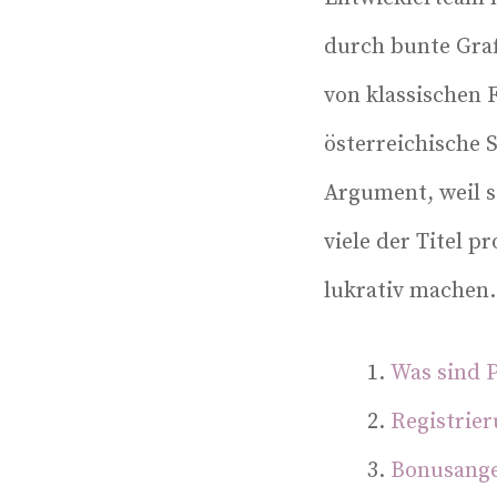
durch bunte Graf
von klassischen 
österreichische 
Argument, weil s
viele der Titel p
lukrativ machen.
Was sind P
Registrier
Bonusange