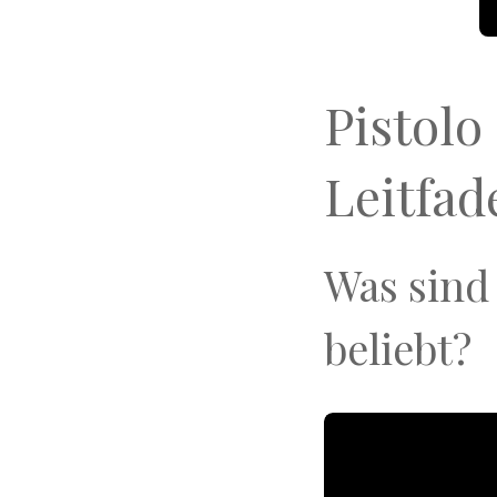
Pistolo
Leitfad
Was sind 
beliebt?