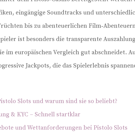
iken, eingängige Soundtracks und unterschiedli
Früchten bis zu abenteuerlichen Film‑Abenteuern
Spieler ist besonders die transparente Auszahlun
ie im europäischen Vergleich gut abschneidet. 
rogressive Jackpots, die das Spielerlebnis spanne
istolo Slots und warum sind sie so beliebt?
ung & KYC – Schnell startklar
bote und Wettanforderungen bei Pistolo Slots