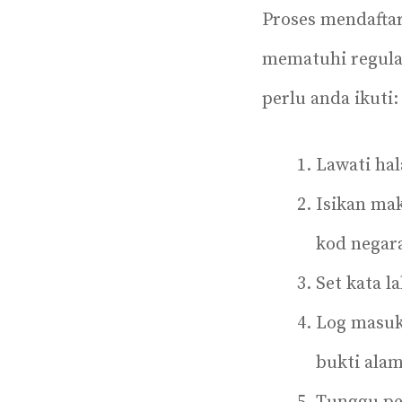
Proses mendafta
mematuhi regulas
perlu anda ikuti:
Lawati hal
Isikan ma
kod negara
Set kata l
Log masuk
bukti alama