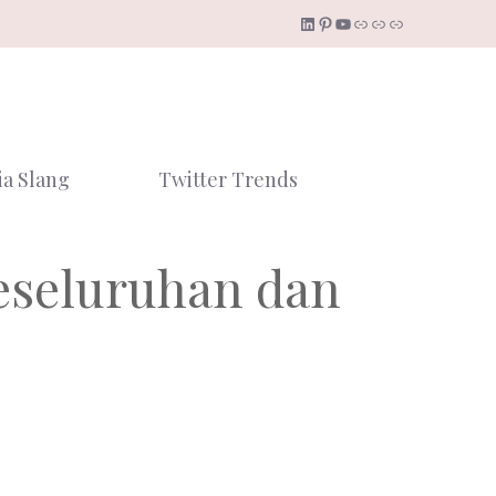
LinkedIn
Pinterest
YouTube
Link
Link
Link
ia Slang
Twitter Trends
eseluruhan dan