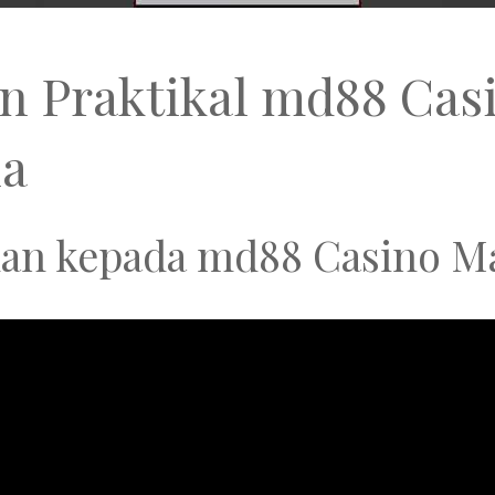
n Praktikal md88 Cas
ia
an kepada md88 Casino Ma