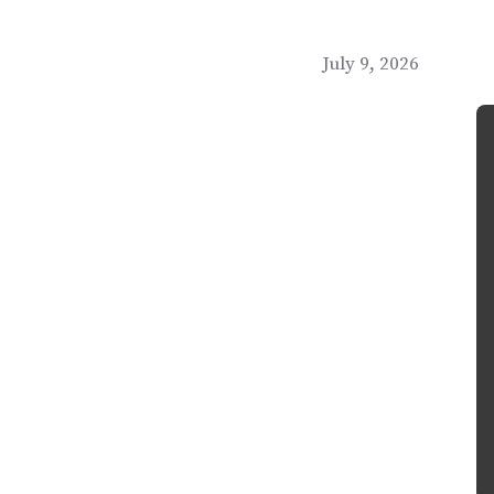
July 9, 2026