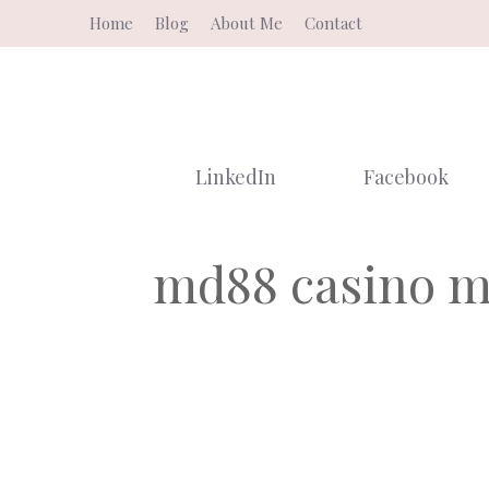
Skip
Home
Blog
About Me
Contact
to
content
LinkedIn
Facebook
md88 casino m