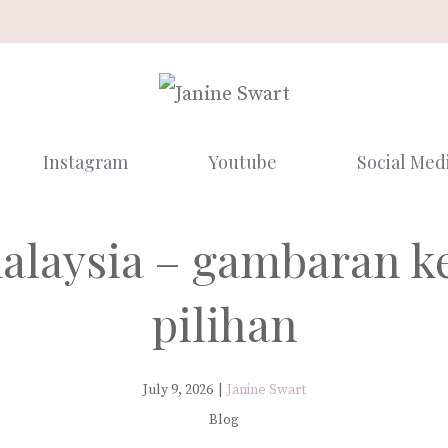
Instagram
Youtube
Social Med
alaysia – gambaran k
pilihan
July 9, 2026
|
Janine Swart
Blog