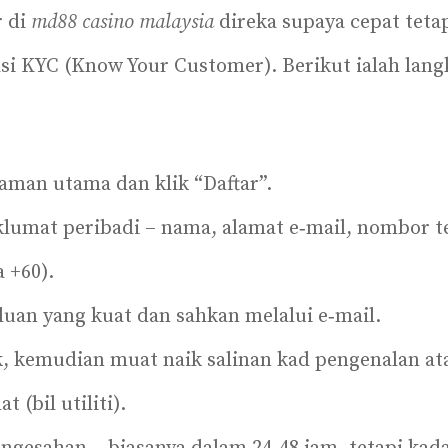
r di
md88 casino malaysia
direka supaya cepat tetap
i KYC (Know Your Customer). Berikut ialah lang
aman utama dan klik “Daftar”.
klumat peribadi – nama, alamat e‑mail, nombor t
 +60).
aluan yang kuat dan sahkan melalui e‑mail.
, kemudian muat naik salinan kad pengenalan ata
t (bil utiliti).