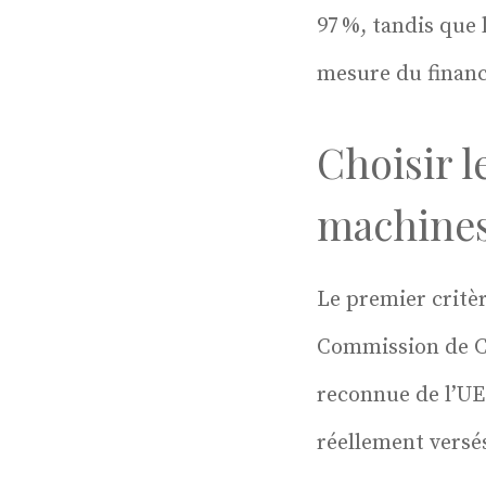
97 %, tandis que 
mesure du finan
Choisir l
machines
Le premier critère
Commission de C
reconnue de l’UE
réellement versé