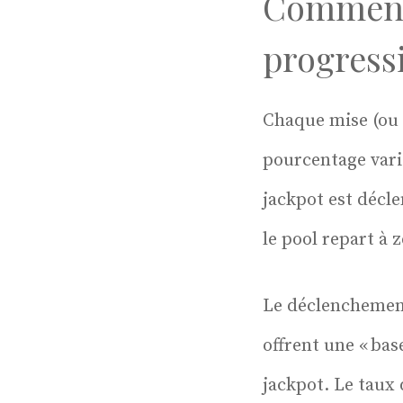
Comment 
progressi
Chaque mise (ou «
pourcentage vari
jackpot est décle
le pool repart à z
Le déclenchement 
offrent une « bas
jackpot. Le taux 