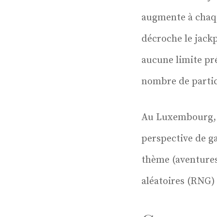
augmente à chaqu
décroche le jack
aucune limite pré
nombre de partic
Au Luxembourg, c
perspective de ga
thème (aventures
aléatoires (RNG) 