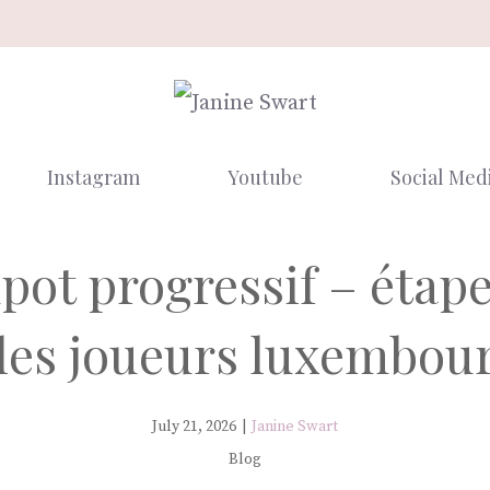
Instagram
Youtube
Social Med
pot progressif – étape
les joueurs luxembou
July 21, 2026
|
Janine Swart
Blog