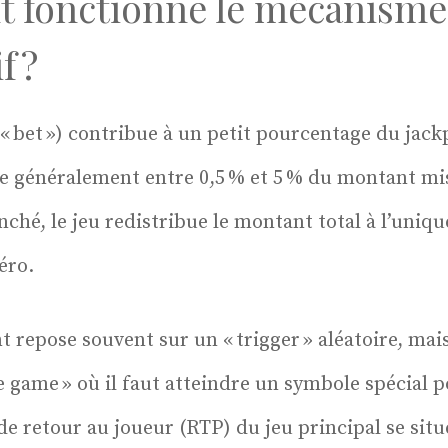
fonctionne le mécanisme
f ?
 bet ») contribue à un petit pourcentage du jack
e généralement entre 0,5 % et 5 % du montant mis
nché, le jeu redistribue le montant total à l’uniq
éro.
repose souvent sur un « trigger » aléatoire, mais
e game » où il faut atteindre un symbole spécial p
de retour au joueur (RTP) du jeu principal se situ