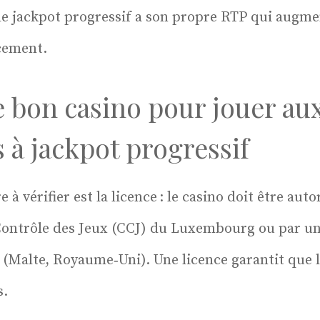
le jackpot progressif a son propre RTP qui augmen
cement.
e bon casino pour jouer au
 à jackpot progressif
 à vérifier est la licence : le casino doit être auto
ontrôle des Jeux (CCJ) du Luxembourg ou par un
 (Malte, Royaume‑Uni). Une licence garantit que l
s.