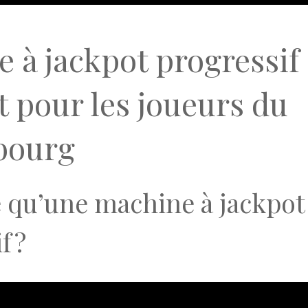
 à jackpot progressif 
 pour les joueurs du
bourg
e qu’une machine à jackpot
f ?