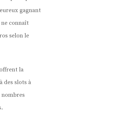
 heureux gagnant
 ne connaît
ros selon le
ffrent la
à des slots à
de nombres
s.