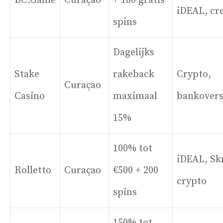
BC.Game
Curaçao
+ 180 gratis
iDEAL, cr
spins
Dagelijks
Stake
rakeback
Crypto,
Curaçao
Casino
maximaal
bankovers
15%
100% tot
iDEAL, Skr
Rolletto
Curaçao
€500 + 200
crypto
spins
150% tot