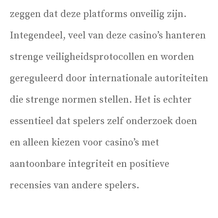
zeggen dat deze platforms onveilig zijn.
Integendeel, veel van deze casino’s hanteren
strenge veiligheidsprotocollen en worden
gereguleerd door internationale autoriteiten
die strenge normen stellen. Het is echter
essentieel dat spelers zelf onderzoek doen
en alleen kiezen voor casino’s met
aantoonbare integriteit en positieve
recensies van andere spelers.