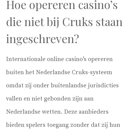
Hoe opereren casino’s
die niet bij Cruks staan
ingeschreven?
Internationale online casino’s opereren
buiten het Nederlandse Cruks-systeem
omdat zij onder buitenlandse jurisdicties
vallen en niet gebonden zijn aan
Nederlandse wetten. Deze aanbieders
bieden spelers toegang zonder dat zij hun