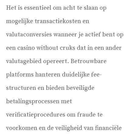
Het is essentieel om acht te slaan op
mogelijke transactiekosten en
valutaconversies wanneer je actief bent op
een casino without cruks dat in een ander
valutagebied opereert. Betrouwbare
platforms hanteren duidelijke fee-
structuren en bieden beveiligde
betalingsprocessen met
verificatieprocedures om fraude te
voorkomen en de veiligheid van financiële