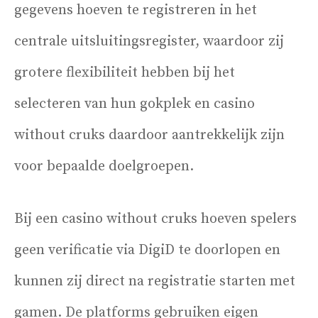
gegevens hoeven te registreren in het
centrale uitsluitingsregister, waardoor zij
grotere flexibiliteit hebben bij het
selecteren van hun gokplek en casino
without cruks daardoor aantrekkelijk zijn
voor bepaalde doelgroepen.
Bij een casino without cruks hoeven spelers
geen verificatie via DigiD te doorlopen en
kunnen zij direct na registratie starten met
gamen. De platforms gebruiken eigen