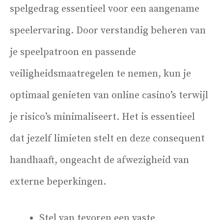
spelgedrag essentieel voor een aangename
speelervaring. Door verstandig beheren van
je speelpatroon en passende
veiligheidsmaatregelen te nemen, kun je
optimaal genieten van online casino’s terwijl
je risico’s minimaliseert. Het is essentieel
dat jezelf limieten stelt en deze consequent
handhaaft, ongeacht de afwezigheid van
externe beperkingen.
Stel van tevoren een vaste