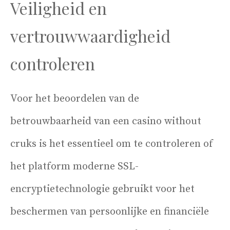
Veiligheid en
vertrouwwaardigheid
controleren
Voor het beoordelen van de
betrouwbaarheid van een casino without
cruks is het essentieel om te controleren of
het platform moderne SSL-
encryptietechnologie gebruikt voor het
beschermen van persoonlijke en financiële