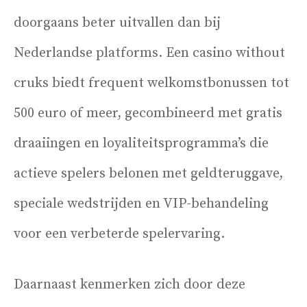
doorgaans beter uitvallen dan bij
Nederlandse platforms. Een casino without
cruks biedt frequent welkomstbonussen tot
500 euro of meer, gecombineerd met gratis
draaiingen en loyaliteitsprogramma’s die
actieve spelers belonen met geldteruggave,
speciale wedstrijden en VIP-behandeling
voor een verbeterde spelervaring.
Daarnaast kenmerken zich door deze