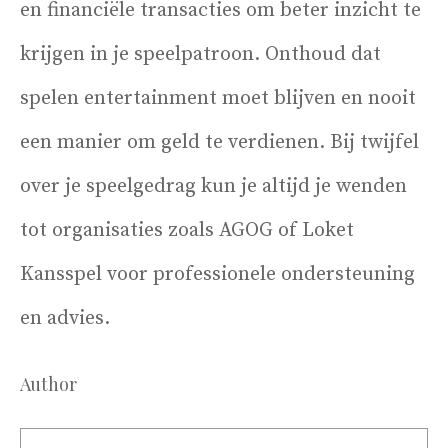
en financiële transacties om beter inzicht te
krijgen in je speelpatroon. Onthoud dat
spelen entertainment moet blijven en nooit
een manier om geld te verdienen. Bij twijfel
over je speelgedrag kun je altijd je wenden
tot organisaties zoals AGOG of Loket
Kansspel voor professionele ondersteuning
en advies.
Author