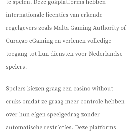
te spelen. Deze gokplatforms hebben
internationale licenties van erkende
regelgevers zoals Malta Gaming Authority of
Curaçao eGaming en verlenen volledige
toegang tot hun diensten voor Nederlandse
spelers.
Spelers kiezen graag een casino without
cruks omdat ze graag meer controle hebben
over hun eigen speelgedrag zonder
automatische restricties. Deze platforms