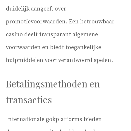
duidelijk aangeeft over
promotievoorwaarden. Een betrouwbaar
casino deelt transparant algemene
voorwaarden en biedt toegankelijke
hulpmiddelen voor verantwoord spelen.
Betalingsmethoden en
transacties
Internationale gokplatforms bieden