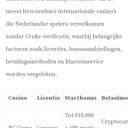
meest betrouwbare internationale casino’s
die Nederlandse spelers verwelkomen
zonder Cruks-verificatie, waarbij belangrijke
factoren zoals licenties, bonusaanbiedingen,
betalingsmethoden en klantenservice
worden vergeleken.
Casino
Licentie
Startbonus
Betaalmo
Tot €10.000
Cryptocur