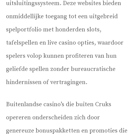
uitsluitingssysteem. Deze websites bieden
onmiddellijke toegang tot een uitgebreid
spelportfolio met honderden slots,
tafelspellen en live casino opties, waardoor
spelers volop kunnen profiteren van hun
geliefde spellen zonder bureaucratische
hindernissen of vertragingen.
Buitenlandse casino’s die buiten Cruks
opereren onderscheiden zich door
genereuze bonuspakketten en promoties die