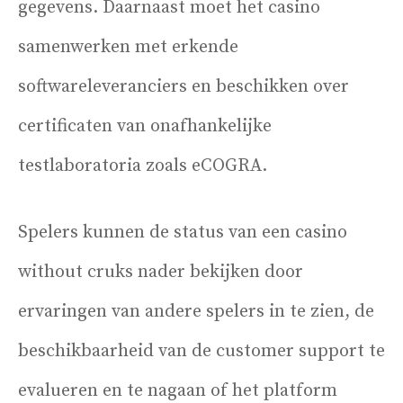
gegevens. Daarnaast moet het casino
samenwerken met erkende
softwareleveranciers en beschikken over
certificaten van onafhankelijke
testlaboratoria zoals eCOGRA.
Spelers kunnen de status van een casino
without cruks nader bekijken door
ervaringen van andere spelers in te zien, de
beschikbaarheid van de customer support te
evalueren en te nagaan of het platform