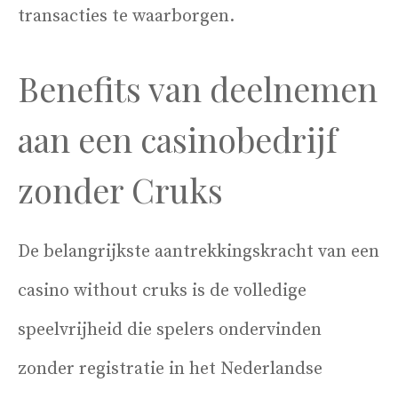
transacties te waarborgen.
Benefits van deelnemen
aan een casinobedrijf
zonder Cruks
De belangrijkste aantrekkingskracht van een
casino without cruks is de volledige
speelvrijheid die spelers ondervinden
zonder registratie in het Nederlandse