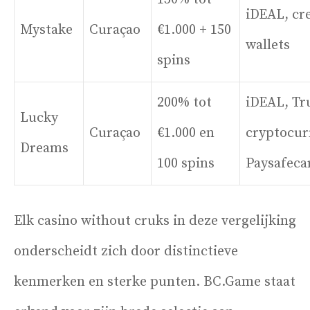
iDEAL, cre
Mystake
Curaçao
€1.000 + 150
wallets
spins
200% tot
iDEAL, Tru
Lucky
Curaçao
€1.000 en
cryptocur
Dreams
100 spins
Paysafeca
Elk casino without cruks in deze vergelijking
onderscheidt zich door distinctieve
kenmerken en sterke punten. BC.Game staat