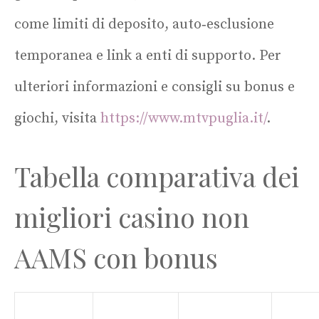
come limiti di deposito, auto‑esclusione
temporanea e link a enti di supporto. Per
ulteriori informazioni e consigli su bonus e
giochi, visita
https://www.mtvpuglia.it/
.
Tabella comparativa dei
migliori casino non
AAMS con bonus