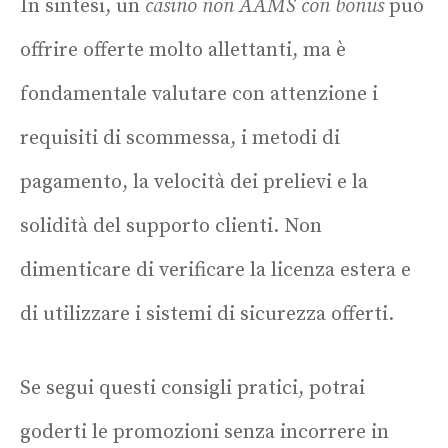
In sintesi, un
casino non AAMS con bonus
può
offrire offerte molto allettanti, ma è
fondamentale valutare con attenzione i
requisiti di scommessa, i metodi di
pagamento, la velocità dei prelievi e la
solidità del supporto clienti. Non
dimenticare di verificare la licenza estera e
di utilizzare i sistemi di sicurezza offerti.
Se segui questi consigli pratici, potrai
goderti le promozioni senza incorrere in