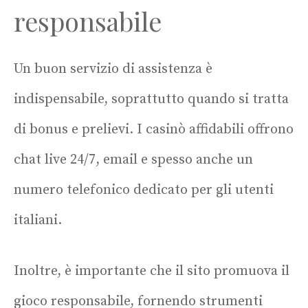
responsabile
Un buon servizio di assistenza è
indispensabile, soprattutto quando si tratta
di bonus e prelievi. I casinò affidabili offrono
chat live 24/7, email e spesso anche un
numero telefonico dedicato per gli utenti
italiani.
Inoltre, è importante che il sito promuova il
gioco responsabile, fornendo strumenti