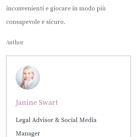
inconvenienti e giocare in modo più
consapevole e sicuro.
Author
Janine Swart
Legal Advisor & Social Media
Manager