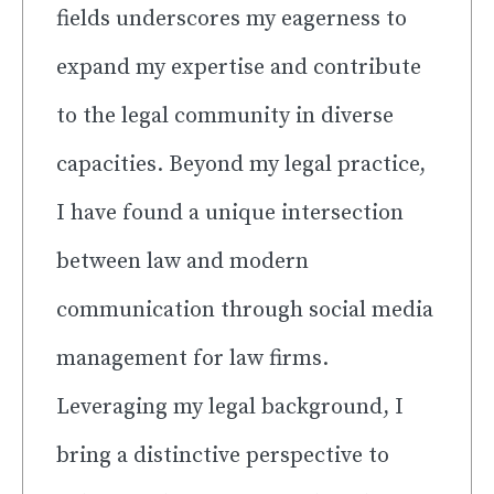
fields underscores my eagerness to
expand my expertise and contribute
to the legal community in diverse
capacities. Beyond my legal practice,
I have found a unique intersection
between law and modern
communication through social media
management for law firms.
Leveraging my legal background, I
bring a distinctive perspective to