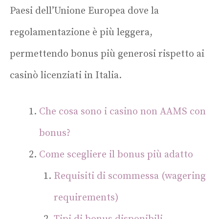
Paesi dell’Unione Europea dove la
regolamentazione è più leggera,
permettendo bonus più generosi rispetto ai
casinò licenziati in Italia.
Che cosa sono i casino non AAMS con
bonus?
Come scegliere il bonus più adatto
Requisiti di scommessa (wagering
requirements)