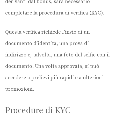
derivanti dal bonus, sarà necessario
completare la procedura di verifica (KYC).
Questa verifica richiede l’invio di un
documento d’identità, una prova di
indirizzo e, talvolta, una foto del selfie con il
documento. Una volta approvata, si può
accedere a prelievi più rapidi e a ulteriori
promozioni.
Procedure di KYC