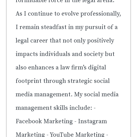
formidable force in the legal arena.
As I continue to evolve professionally,
I remain steadfast in my pursuit of a
legal career that not only positively
impacts individuals and society but
also enhances a law firm’s digital
footprint through strategic social
media management. My social media
management skills include: -
Facebook Marketing - Instagram
Marketing - YouTube Marketing -