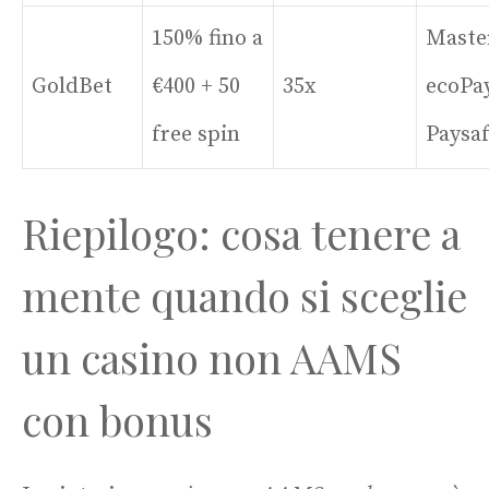
150% fino a
Maste
GoldBet
€400 + 50
35x
ecoPa
free spin
Paysa
Riepilogo: cosa tenere a
mente quando si sceglie
un casino non AAMS
con bonus