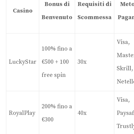
Bonus di
Requisiti di
Meto
Casino
Benvenuto
Scommessa
Paga
Visa,
100% fino a
Maste
LuckyStar
€500 + 100
30x
Skrill,
free spin
Netell
Visa,
200% fino a
RoyalPlay
40x
Paysaf
€300
Trustl