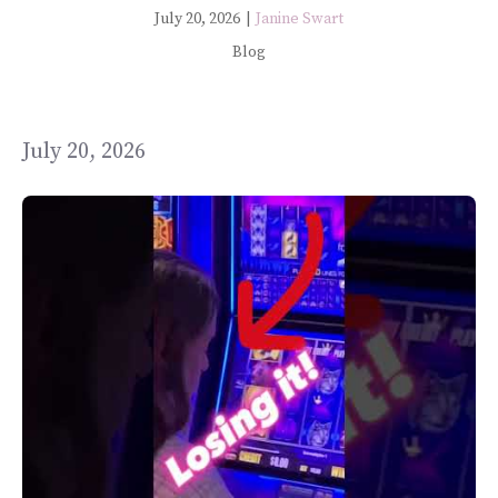
July 20, 2026
|
Janine Swart
Blog
July 20, 2026