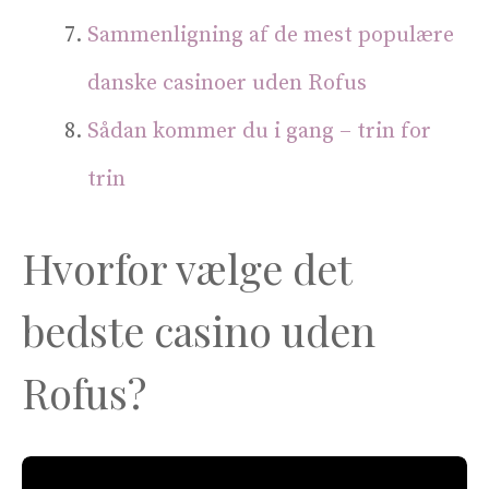
Sammenligning af de mest populære
danske casinoer uden Rofus
Sådan kommer du i gang – trin for
trin
Hvorfor vælge det
bedste casino uden
Rofus?