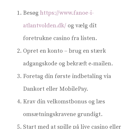
Besøg
https://www.fanoe-i-
atlantvolden.dk/
og vælg dit
foretrukne casino fra listen.
Opret en konto – brug en stærk
adgangskode og bekræft e‑mailen.
Foretag din første indbetaling via
Dankort eller MobilePay.
Krav din velkomstbonus og læs
omsætningskravene grundigt.
Start med at spille på live casino eller