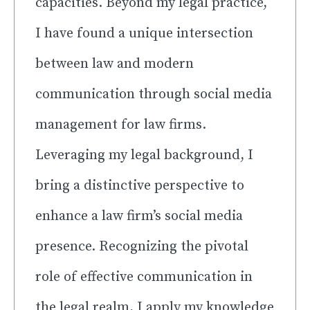
capacities. Beyond my legal practice,
I have found a unique intersection
between law and modern
communication through social media
management for law firms.
Leveraging my legal background, I
bring a distinctive perspective to
enhance a law firm’s social media
presence. Recognizing the pivotal
role of effective communication in
the legal realm, I apply my knowledge