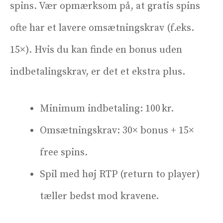
spins. Vær opmærksom på, at gratis spins
ofte har et lavere omsætningskrav (f.eks.
15×). Hvis du kan finde en bonus uden
indbetalingskrav, er det et ekstra plus.
Minimum indbetaling: 100 kr.
Omsætningskrav: 30× bonus + 15×
free spins.
Spil med høj RTP (return to player)
tæller bedst mod kravene.