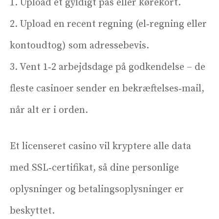
1. Upload et gyldigt pas eller kørekort.
2. Upload en recent regning (el‑regning eller
kontoudtog) som adressebevis.
3. Vent 1‑2 arbejdsdage på godkendelse – de
fleste casinoer sender en bekræftelses‑mail,
når alt er i orden.
Et licenseret casino vil kryptere alle data
med SSL‑certifikat, så dine personlige
oplysninger og betalingsoplysninger er
beskyttet.