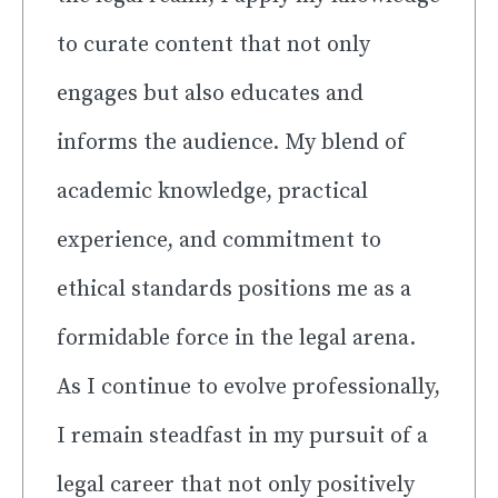
to curate content that not only
engages but also educates and
informs the audience. My blend of
academic knowledge, practical
experience, and commitment to
ethical standards positions me as a
formidable force in the legal arena.
As I continue to evolve professionally,
I remain steadfast in my pursuit of a
legal career that not only positively