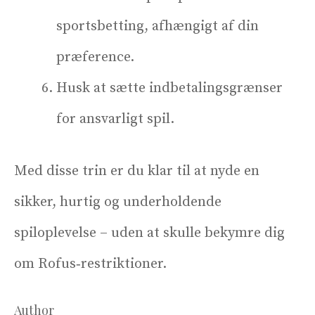
sportsbetting, afhængigt af din
præference.
Husk at sætte indbetalingsgrænser
for ansvarligt spil.
Med disse trin er du klar til at nyde en
sikker, hurtig og underholdende
spiloplevelse – uden at skulle bekymre dig
om Rofus‑restriktioner.
Author