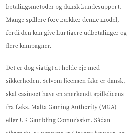
betalingsmetoder og dansk kundesupport.
Mange spillere foretrækker denne model,
fordi den kan give hurtigere udbetalinger og
flere kampagner.
Det er dog vigtigt at holde øje med
sikkerheden. Selvom licensen ikke er dansk,
skal casinoet have en anerkendt spillelicens
fra f.eks. Malta Gaming Authority (MGA)
eller UK Gambling Commission. Sådan