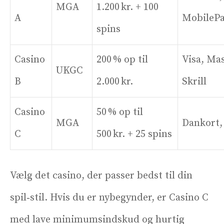
MGA
1.200 kr. + 100
A
MobilePa
spins
Casino
200 % op til
Visa, Ma
UKGC
B
2.000 kr.
Skrill
Casino
50 % op til
MGA
Dankort,
C
500 kr. + 25 spins
Vælg det casino, der passer bedst til din
spil‑stil. Hvis du er nybegynder, er Casino C
med lave minimumsindskud og hurtig